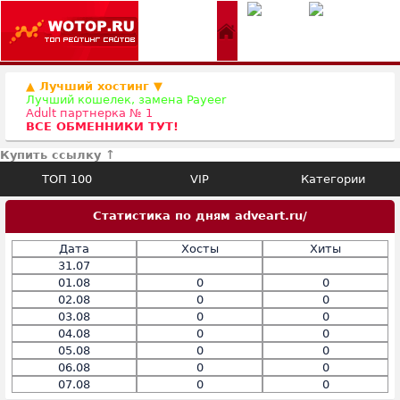
▲ Лучший хостинг ▼
Лучший кошелек, замена Payeer
Adult партнерка № 1
ВСЕ ОБМЕННИКИ ТУТ!
Купить ссылку ↑
ТОП 100
VIP
Категории
Статистика по дням adveart.ru/
Дата
Хосты
Хиты
31.07
01.08
0
0
02.08
0
0
03.08
0
0
04.08
0
0
05.08
0
0
06.08
0
0
07.08
0
0