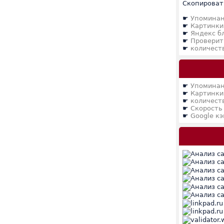
Скопироват
☛
Упоминан
☛
Картинки 
☛
Яндекс б
☛
Проверит
☛
количест
☛
Упоминани
☛
Картинки 
☛
количест
☛
Скорость
☛
Google к