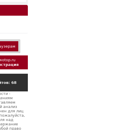
аузерам
истрация
тов: 68
сти -
щениям
тавляем
й анализ
чен для лиц
 пожалуйста,
оля над
держание
обой право