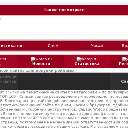
Также посмотрите
8
тистика по
Дням
Часам
Бр
д
Новости
Статистика
Рег
сок сайтов для покупки рекламы
Сай
нит ссылки на тематические сайты по категориям и по популярно
ТОП 100 - Список сайтов распределенный поочередно, по посе
й. Для владельцев сайтов добавившим наш счетчик, мы предос
атистику посещений сайта по дням, часам и браузерам. Удобны
обственных и сторонних инструментов. Сервис Wotop предназна
т. Если вы не достигли нужного возраста для вашей страны, то,
окиньте этот сайт. К сожалению, мы не имеем никакого контр
страниц, поэтому мы не несем никакой ответственности за со
, на который вы заходите по нашим ссылкам. Мы оставляем за с