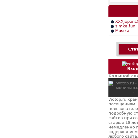
●
XXXjopon1
●
simka.fun
●
Musika
Ста
Вхо
Большой спи
Wotop.ru хра
посещениям. 
пользователе
подробную ст
сайтов при с
старше 18 ле
немедленно п
содержанием 
любого сайта