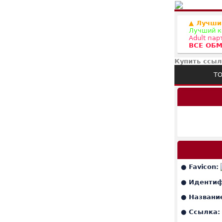
▲ Лучши
Лучший к
Adult па
ВСЕ ОБМ
Купить ссыл
ТО
●
Favicon:
● Идентиф
● Названи
● Ссылка: