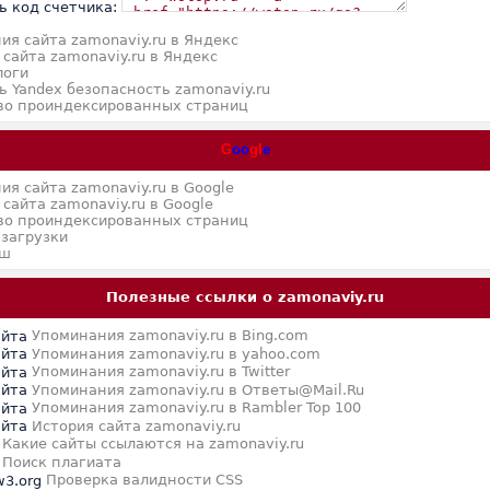
ь код счетчика:
ия сайта zamonaviy.ru в Яндекс
сайта zamonaviy.ru в Яндекс
логи
ь Yandex безопасность zamonaviy.ru
во проиндексированных страниц
G
oo
gl
e
я сайта zamonaviy.ru в Google
сайта zamonaviy.ru в Google
во проиндексированных страниц
 загрузки
эш
Полезные ссылки о zamonaviy.ru
Упоминания zamonaviy.ru в Bing.com
Упоминания zamonaviy.ru в yahoo.com
Упоминания zamonaviy.ru в Twitter
Упоминания zamonaviy.ru в Ответы@Mail.Ru
Упоминания zamonaviy.ru в Rambler Top 100
История сайта zamonaviy.ru
Какие сайты ссылаются на zamonaviy.ru
Поиск плагиата
Проверка валидности CSS