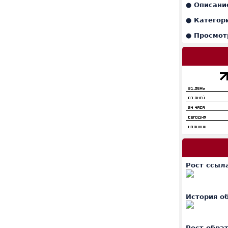
● Описани
● Категор
● Просмот
Рост ссыл
История о
Рост обра