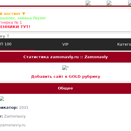
й хостинг ▼
ошелек, замена Payeer
ртнерка № 1
ЕННИКИ ТУТ!
ку ↑
П 100
VIP
Катег
Статистика zamonaviy.ru :: Zamonaviy
Добавить сайт в GOLD рубрику
Общее
икатор:
1031
е:
Zamonaviy
zamonaviy.ru