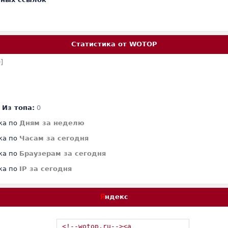
Статистика от WOTOP
]
Из топа:
0
ка по
Дням за неделю
ка по
Часам за сегодня
ка по
Браузерам за сегодня
ка по
IP за сегодня
Я
ндекс