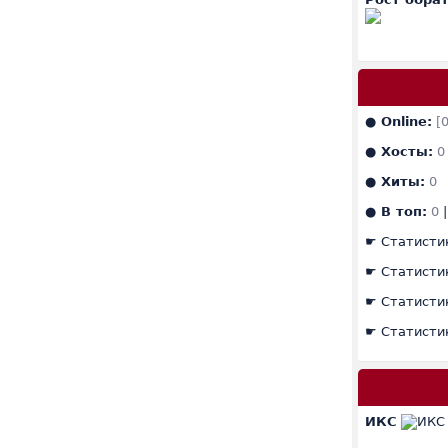
● Online:
[0
● Хосты:
0
● Хиты:
0
● В топ:
0
|
☛
Статисти
☛
Статисти
☛
Статисти
☛
Статисти
ИКС