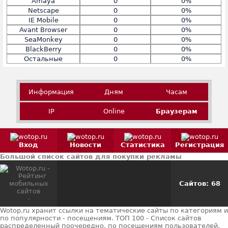
Amaya
0
0%
Netscape
0
0%
IE Mobile
0
0%
Avant Browser
0
0%
SeaMonkey
0
0%
BlackBerry
0
0%
Остальные
0
0%
Информация
Дням
Часам
IP
Online
Браузерам
Вход
Новости
Статистика
Регистрация
Большой список сайтов для покупки рекламы
Сайтов: 68
Wotop.ru хранит ссылки на тематические сайты по категориям и
по популярности - посещениям. ТОП 100 - Список сайтов
распределенный поочередно, по посещениям пользователей.