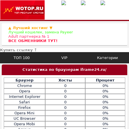
▲ Лучший хостинг ▼
Лучший кошелек, замена Payeer
Adult партнерка № 1
ВСЕ ОБМЕННИКИ ТУТ!
Купить ссылку ↑
ТОП 100
VIP
Категории
Статистика по браузерам iframe24.ru/
Браузер
Хосты
Процент
Chrome
0
0%
Opera
0
0%
Internet Explorer
0
0%
Safari
0
0%
Firefox
0
0%
Opera Mini
0
0%
UC Browser
0
0%
Opera Mobi
0
0%