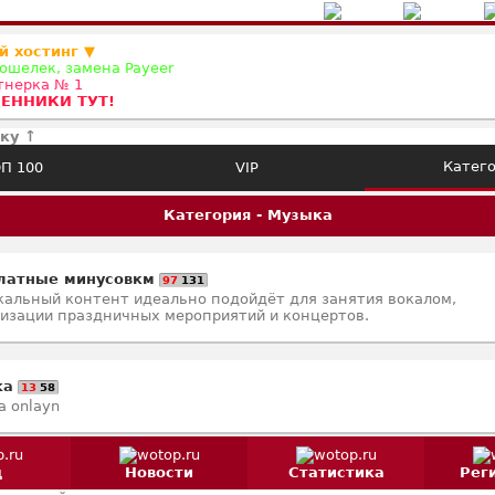
й хостинг ▼
ошелек, замена Payeer
ртнерка № 1
ЕННИКИ ТУТ!
ку ↑
Катег
П 100
VIP
Категория - Музыка
латные минусовкм
97
131
альный контент идеально подойдёт для занятия вокалом,
изации праздничных мероприятий и концертов.
ka
13
58
a onlayn
д
Новости
Статистика
Рег