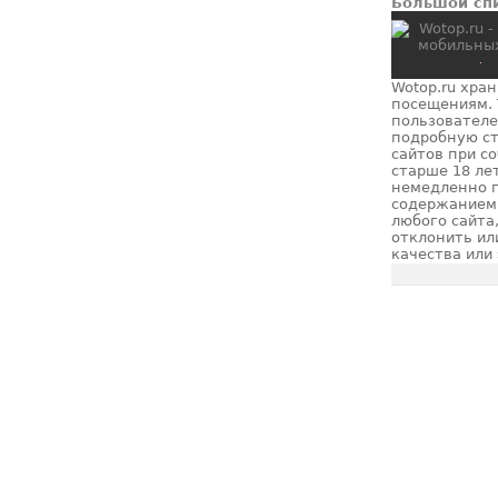
Большой спи
Wotop.ru хра
посещениям. 
пользователе
подробную ст
сайтов при с
старше 18 ле
немедленно п
содержанием 
любого сайта
отклонить ил
качества или