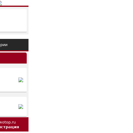
ории
истрация