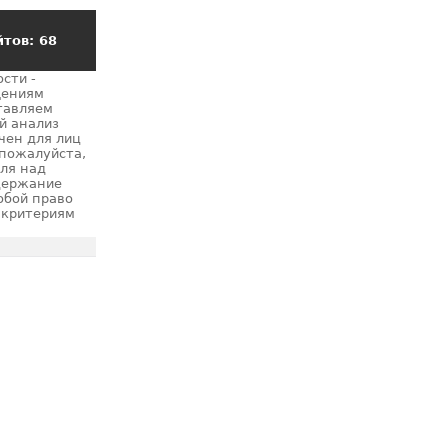
тов: 68
сти -
щениям
тавляем
й анализ
чен для лиц
 пожалуйста,
оля над
держание
обой право
 критериям