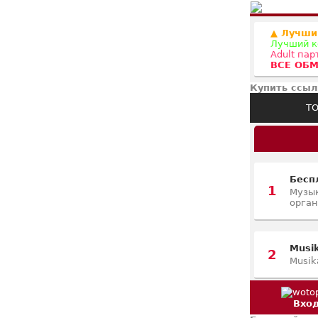
▲ Лучши
Лучший к
Adult па
ВСЕ ОБМ
Купить ссыл
ТО
Бесп
1
Музык
орган
Musi
2
Musik
Вхо