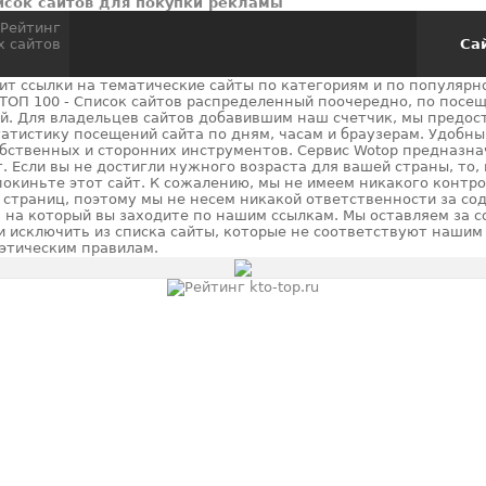
сок сайтов для покупки рекламы
Сай
нит ссылки на тематические сайты по категориям и по популярно
ТОП 100 - Список сайтов распределенный поочередно, по посе
й. Для владельцев сайтов добавившим наш счетчик, мы предос
атистику посещений сайта по дням, часам и браузерам. Удобны
обственных и сторонних инструментов. Сервис Wotop предназна
т. Если вы не достигли нужного возраста для вашей страны, то,
окиньте этот сайт. К сожалению, мы не имеем никакого контр
страниц, поэтому мы не несем никакой ответственности за со
, на который вы заходите по нашим ссылкам. Мы оставляем за с
и исключить из списка сайты, которые не соответствуют нашим
 этическим правилам.