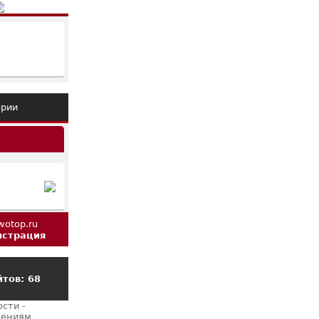
ории
истрация
тов: 68
сти -
щениям