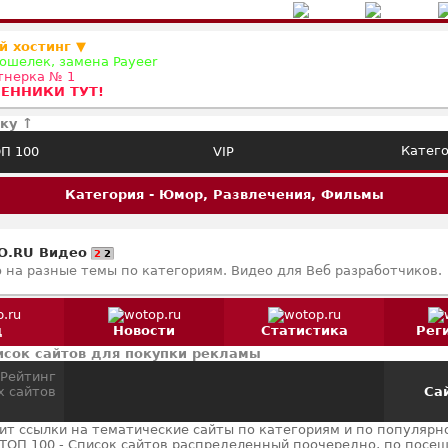
й хостинг ▼
ошелек, замена Payeer
ртнерка № 1
ЕННИКИ ТУТ!
ку ↑
Катег
П 100
VIP
Категория - Юмор, Развлечения, Фильмы
O.RU Видео
2
2
 на разные темы по категориям. Видео для Веб разработчиков.
д
Новости
Статистика
Рег
сок сайтов для покупки рекламы
Сай
нит ссылки на тематические сайты по категориям и по популярно
ТОП 100 - Список сайтов распределенный поочередно, по посе