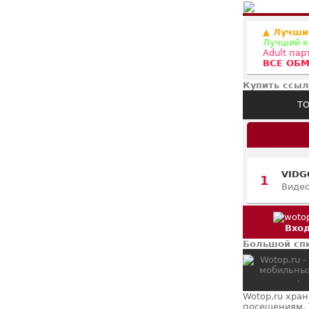
▲ Лучши
Лучший к
Adult па
ВСЕ ОБМ
Купить ссыл
ТО
VIDG
1
Видео
Вхо
Большой спи
Wotop.ru хра
посещениям. 