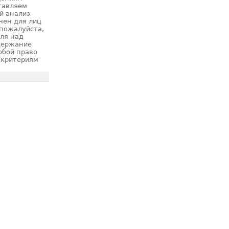
тавляем
й анализ
чен для лиц
 пожалуйста,
оля над
держание
обой право
 критериям