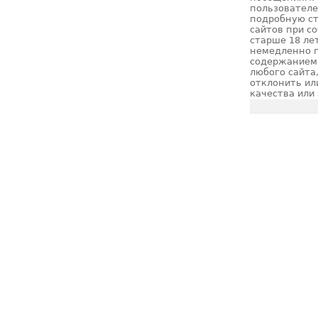
пользователе
подробную ст
сайтов при с
старше 18 ле
немедленно п
содержанием 
любого сайта
отклонить ил
качества или