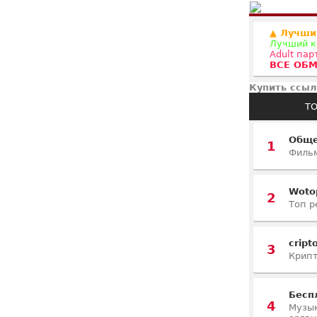
▲ Лучши
Лучший к
Adult па
ВСЕ ОБМ
Купить ссыл
ТО
Обще
1
Фильм
Woto
2
Топ р
cript
3
Крипт
Бесп
4
Музык