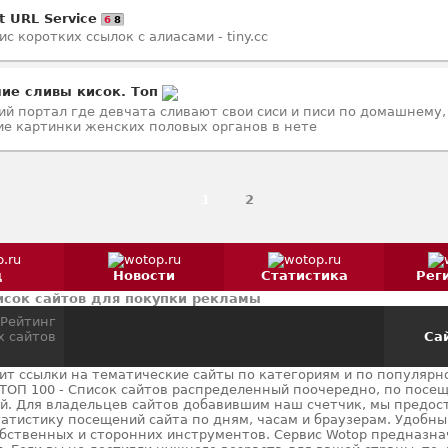
t URL Service
6
8
ис коротких ссылок с алиасами - tiny.cc
ие сливы кисок. Топ
й портал где девчата сливают свои сиси и писи по домашнему,
е картинки женских половых органов в нете
1
2
д
Новости
Статистика
Рег
сок сайтов для покупки рекламы
Сай
нит ссылки на тематические сайты по категориям и по популярно
ТОП 100 - Список сайтов распределенный поочередно, по посе
й. Для владельцев сайтов добавившим наш счетчик, мы предос
атистику посещений сайта по дням, часам и браузерам. Удобны
обственных и сторонних инструментов. Сервис Wotop предназна