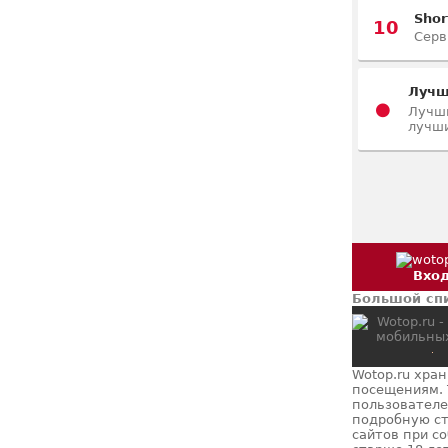
Shor
10
Серв
Лучш
●
Лучши
лучши
Вхо
Большой спи
Wotop.ru хра
посещениям. 
пользователе
подробную ст
сайтов при с