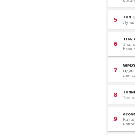
орган
Топ 
5
Лучши
1HA.
6
1ha.r
база 
WMZO
7
Один 
для с
Топи
8
Топ п
ecosa
9
Катал
новос