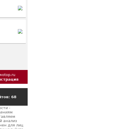
истрация
тов: 68
сти -
щениям
тавляем
й анализ
чен для лиц