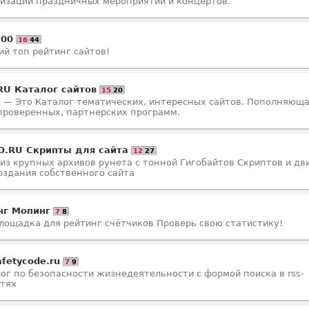
изации праздничных мероприятий и концертов.
100
16
44
й топ рейтинг сайтов!
RU Каталог сайтов
15
20
u — Это Каталог тематических, интересных сайтов. Пополняющ
проверенных, партнерских программ.
.RU Скрипты для сайта
12
27
из крупных архивов рунета с тонной Гигобайтов Скриптов и д
оздания собственного сайта
нг Мопинг
7
8
лощадка для рейтинг счётчиков Проверь свою статистику!
fetycode.ru
7
9
ог по безопасности жизнедеятельности с формой поиска в rss-
тях