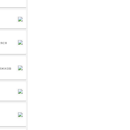
аяся
вижков