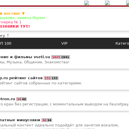
й хостинг ▼
ошелек, замена Payeer
ртнерка № 1
ЕННИКИ ТУТ!
ку ↑
П 100
VIP
Катег
ние и фильмы vseti.su
1025
1941
ы, Музыка, Общение, Знакомства!
p.ru рейтинг сайтов
151
155
ейтинг сайтов собранных по категориям.
otron.ru
34
40
о кран без регистрации, с моментальным выводом на Faucetpay.
латные минусовкм
30
34
альный контент идеально подойдёт для занятия вокалом,